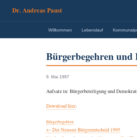
Dr. Andreas Paust
Willkommen
Lebenslauf
Kommunalpol
Bürgerbegehren und 
9. Mai 1997
Aufsatz in: Bürgerbeteiligung und Demokrati
Download hier
.
Bürgerbegehren
Beitragsnavigation
← Der Neusser Bürgerentscheid 1995